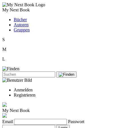
My Next Book
Bücher
Autoren
Gruppen
S
M
L
Anmelden
Registrieren
My Next Book
Email
Passwort
Login