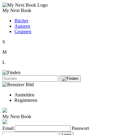
My Next Book
Bücher
Autoren
Gruppen
S
M
L
Anmelden
Registrieren
My Next Book
Email
Passwort
Login