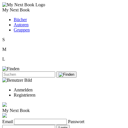
My Next Book
Bücher
Autoren
Gruppen
S
M
L
Anmelden
Registrieren
My Next Book
Email
Passwort
Login