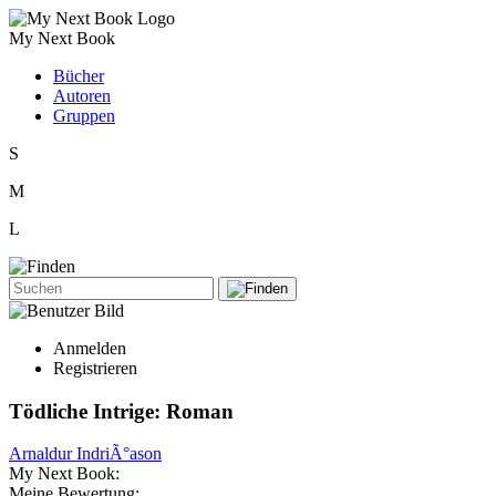
My Next Book
Bücher
Autoren
Gruppen
S
M
L
Anmelden
Registrieren
Tödliche Intrige: Roman
Arnaldur IndriÃ°ason
My Next Book:
Meine Bewertung: