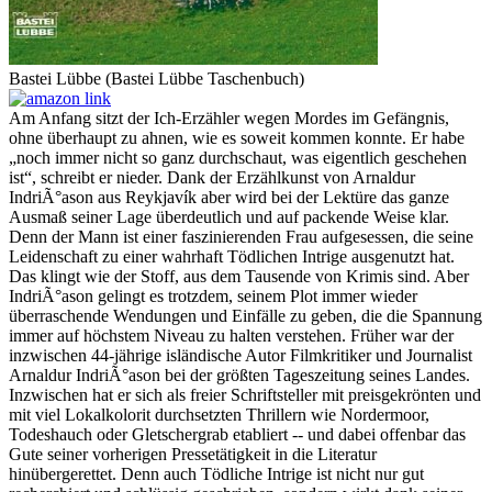
Bastei Lübbe (Bastei Lübbe Taschenbuch)
Am Anfang sitzt der Ich-Erzähler wegen Mordes im Gefängnis,
ohne überhaupt zu ahnen, wie es soweit kommen konnte. Er habe
„noch immer nicht so ganz durchschaut, was eigentlich geschehen
ist“, schreibt er nieder. Dank der Erzählkunst von Arnaldur
IndriÃ°ason aus Reykjavík aber wird bei der Lektüre das ganze
Ausmaß seiner Lage überdeutlich und auf packende Weise klar.
Denn der Mann ist einer faszinierenden Frau aufgesessen, die seine
Leidenschaft zu einer wahrhaft Tödlichen Intrige ausgenutzt hat.
Das klingt wie der Stoff, aus dem Tausende von Krimis sind. Aber
IndriÃ°ason gelingt es trotzdem, seinem Plot immer wieder
überraschende Wendungen und Einfälle zu geben, die die Spannung
immer auf höchstem Niveau zu halten verstehen. Früher war der
inzwischen 44-jährige isländische Autor Filmkritiker und Journalist
Arnaldur IndriÃ°ason bei der größten Tageszeitung seines Landes.
Inzwischen hat er sich als freier Schriftsteller mit preisgekrönten und
mit viel Lokalkolorit durchsetzten Thrillern wie Nordermoor,
Todeshauch oder Gletschergrab etabliert -- und dabei offenbar das
Gute seiner vorherigen Pressetätigkeit in die Literatur
hinübergerettet. Denn auch Tödliche Intrige ist nicht nur gut