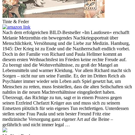
Tinte & Feder
Nach dem erfolgreichen BILD-Bestseller »Im Lautlosen« erschafft
Melanie Metzenthin ein bewegendes Nachkriegsportrait über
Menschlichkeit, Versöhnung und die Liebe zur Medizin. Hamburg,
1945: Der Krieg ist zu Ende und die Naziherrschaft endlich vorbei.
Doch in der Familie von Richard und Paula Hellmer kommt an
diesem ersten Weihnachtsfest im Frieden keine rechte Freude auf.
Zu beengt sind die Wohnverhältnisse, zu groß der Mangel an
Lebensmitteln und warmer Kleidung. Vor allem Richard macht sich
Sorgen – nicht nur um seine Familie. Er, der im Dritten Reich als
Psychiater immer wieder sein Leben aufs Spiel gesetzt hat, um
Menschen zu retten, muss feststellen, dass die alten Seilschaften sich
nahtlos in die neuen Machtverhältnisse eingegliedert haben.
Überzeugt, das Richtige zu tun, sagt er in einem Prozess gegen
seinen Erzfeind Chefarzt Krüger aus und muss sich zu seinem
Entsetzen plötzlich für sein eigenes Tun rechtfertigen. Unterdessen
stellen seine Frau Paula und sein bester Freund Fritz eine
medizinische Versorgung ganz eigener Art auf die Beine –
gefährlich und nicht immer legal …